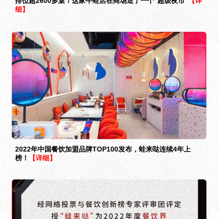
排位超2600多桌！这家牛蛙店在商场造了一个“超级夜市”
【详
细】
2022年中国餐饮加盟品牌TOP100发布，蛙来哒连续4年上
榜！
【详细】