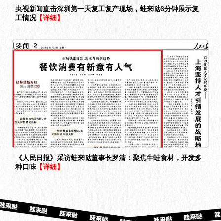
央视新闻直击深圳第一天复工复产现场，蛙来哒6分钟展示复
工情况
【详细】
《人民日报》采访蛙来哒董事长罗清：聚焦牛蛙食材，开发多
种口味
【详细】