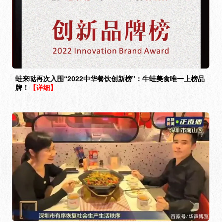
蛙来哒再次入围“2022中华餐饮创新榜”：牛蛙美食唯一上榜品
牌！
【详细】