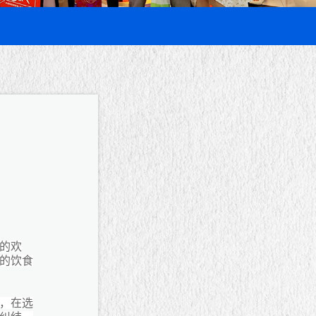
的欢
的饮食
，在选