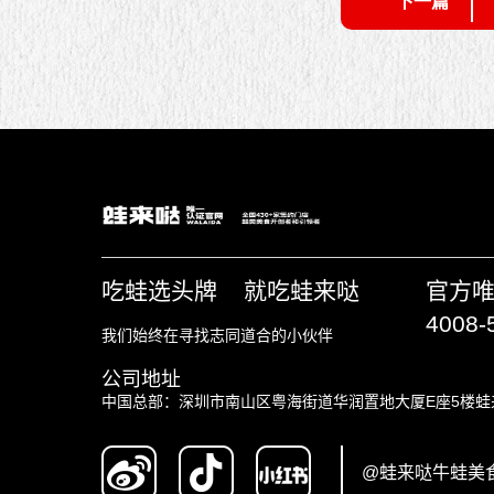
下一篇
吃蛙选头牌 就吃蛙来哒
官方
4008-
我们始终在寻找志同道合的小伙伴
公司地址
中国总部：深圳市南山区粤海街道华润置地大厦E座5楼蛙
@蛙来哒牛蛙美