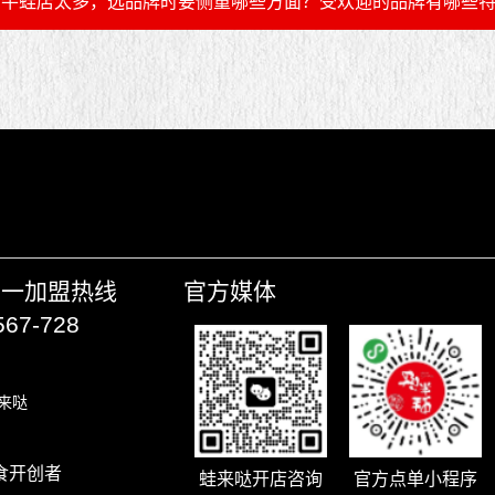
牛蛙店太多，选品牌时要侧重哪些方面？受欢迎的品牌有哪些
唯一加盟热线
官方媒体
567-728
来哒
食开创者
蛙来哒开店咨询
官方点单小程序