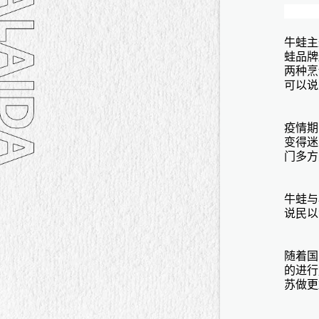
牛蛙主
蛙品牌
两种烹
可以说
疫情期
变得迷
门多方
牛蛙与
说民以
随着国
的进行
苏做更