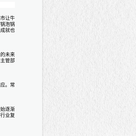
城市让牛
平锅泡锅
的成就也
蛙的未来
府主管部
供应。常
开始逐渐
为行业复