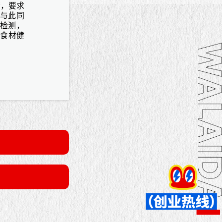
苛，要求
与此同
重检测，
让食材健