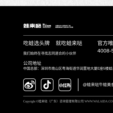
吃蛙选头牌 就吃蛙来哒
官方
4008-
我们始终在寻找志同道合的小伙伴
公司地址
中国总部：深圳市南山区粤海街道华润置地大厦E座5楼蛙
@蛙来哒牛蛙美
Copyright ©蛙来哒（广东）咨询管理有限公司 WWW.WALAIDA.C