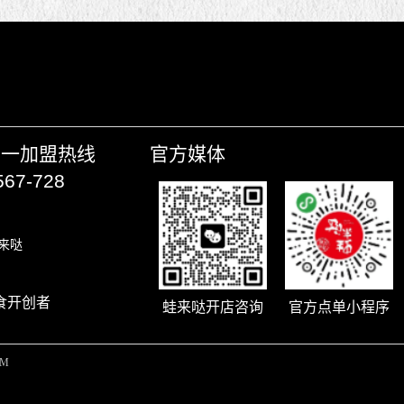
唯一加盟热线
官方媒体
567-728
来哒
食开创者
蛙来哒开店咨询
官方点单小程序
OM