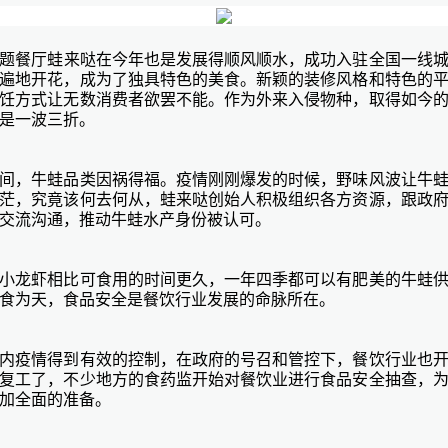
题餐厅
蛙来哒
在今年也是发展得顺风顺水，成功入驻全国一线
遍地开花，成为了独具特色的美食。新颖的装修风格和特色的
饪方式让无数消费者欲罢不能。作为外来入侵物种，取得如今
是一波三折。
间，牛蛙品类因祸得福。疫情刚刚爆发的时候，野味风波让牛
茫，究竟该何去何从，蛙来哒创始人积极组织各方资源，跟政
交流沟通，推动牛蛙水产身份被认可。
小龙虾相比可食用的时间更久，一年四季都可以有肥美的牛蛙
食为天，食品安全是餐饮行业发展的命脉所在。
内疫情得到有效的控制，在政府的号召和管控下，餐饮行业也
复工了，不少地方的食药监开始对餐饮业进行食品安全抽查，
加全面的准备。