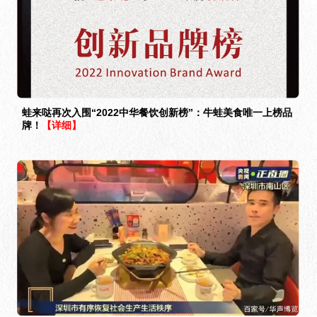
蛙来哒再次入围“2022中华餐饮创新榜”：牛蛙美食唯一上榜品
牌！
【详细】