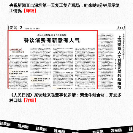
央视新闻直击深圳第一天复工复产现场，蛙来哒6分钟展示复
工情况
【详细】
《人民日报》采访蛙来哒董事长罗清：聚焦牛蛙食材，开发多
种口味
【详细】