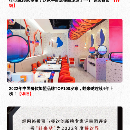
排位超2600多桌！这家牛蛙店在商场造了一个“超级夜市”
【详
细】
2022年中国餐饮加盟品牌TOP100发布，蛙来哒连续4年上
榜！
【详细】