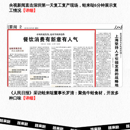
央视新闻直击深圳第一天复工复产现场，蛙来哒6分钟展示复
工情况
【详细】
《人民日报》采访蛙来哒董事长罗清：聚焦牛蛙食材，开发多
种口味
【详细】