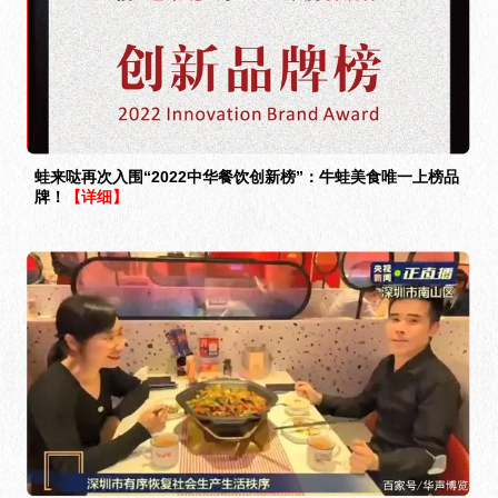
蛙来哒再次入围“2022中华餐饮创新榜”：牛蛙美食唯一上榜品
牌！
【详细】