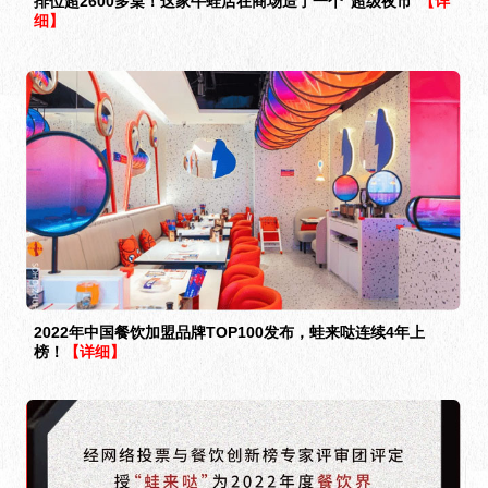
排位超2600多桌！这家牛蛙店在商场造了一个“超级夜市”
【详
细】
2022年中国餐饮加盟品牌TOP100发布，蛙来哒连续4年上
榜！
【详细】