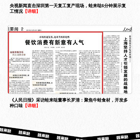
央视新闻直击深圳第一天复工复产现场，蛙来哒6分钟展示复
工情况
【详细】
《人民日报》采访蛙来哒董事长罗清：聚焦牛蛙食材，开发多
种口味
【详细】