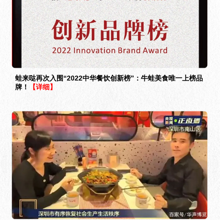
蛙来哒再次入围“2022中华餐饮创新榜”：牛蛙美食唯一上榜品
牌！
【详细】