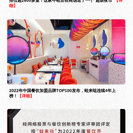
排位超2600多桌！这家牛蛙店在商场造了一个“超级夜市”
【详
细】
2022年中国餐饮加盟品牌TOP100发布，蛙来哒连续4年上
榜！
【详细】