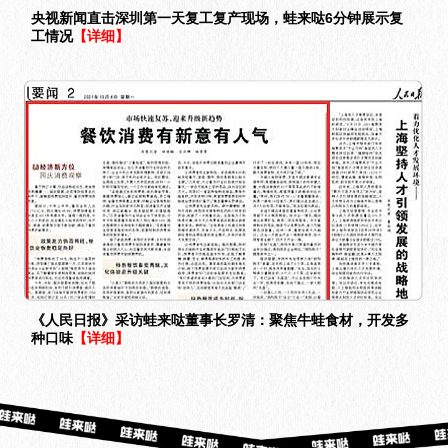
央视新闻直击深圳第一天复工复产现场，蛙来哒6分钟展示复
工情况
【详细】
《人民日报》采访蛙来哒董事长罗清：聚焦牛蛙食材，开发多
种口味
【详细】