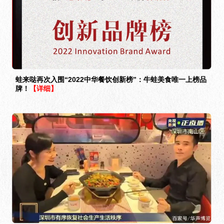
蛙来哒再次入围“2022中华餐饮创新榜”：牛蛙美食唯一上榜品
牌！
【详细】