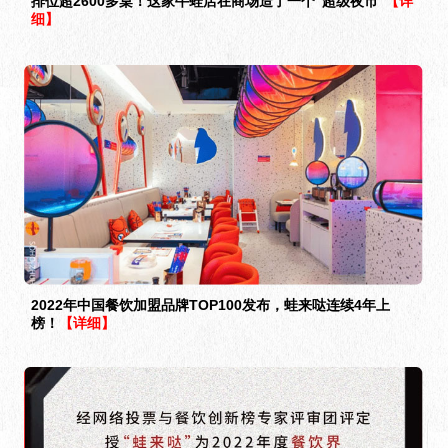
排位超2600多桌！这家牛蛙店在商场造了一个“超级夜市”
【详
细】
2022年中国餐饮加盟品牌TOP100发布，蛙来哒连续4年上
榜！
【详细】