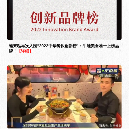
蛙来哒再次入围“2022中华餐饮创新榜”：牛蛙美食唯一上榜品
牌！
【详细】