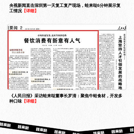
央视新闻直击深圳第一天复工复产现场，蛙来哒6分钟展示复
工情况
【详细】
《人民日报》采访蛙来哒董事长罗清：聚焦牛蛙食材，开发多
种口味
【详细】