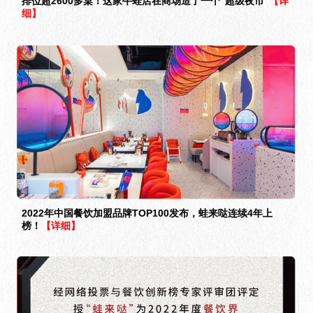
排位超2600多桌！这家牛蛙店在商场造了一个“超级夜市”
【详
细】
2022年中国餐饮加盟品牌TOP100发布，蛙来哒连续4年上
榜！
【详细】