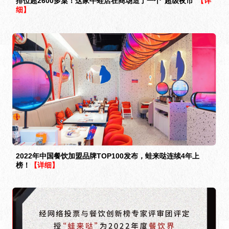
排位超2600多桌！这家牛蛙店在商场造了一个“超级夜市”
【详
细】
2022年中国餐饮加盟品牌TOP100发布，蛙来哒连续4年上
榜！
【详细】