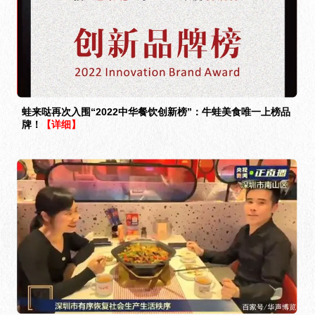
蛙来哒再次入围“2022中华餐饮创新榜”：牛蛙美食唯一上榜品
牌！
【详细】