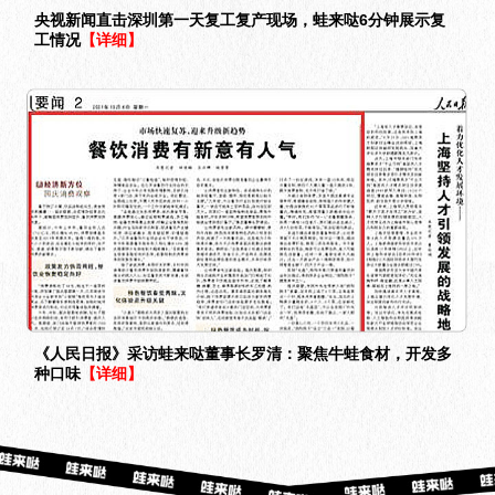
央视新闻直击深圳第一天复工复产现场，蛙来哒6分钟展示复
工情况
【详细】
《人民日报》采访蛙来哒董事长罗清：聚焦牛蛙食材，开发多
种口味
【详细】