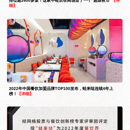
排位超2600多桌！这家牛蛙店在商场造了一个“超级夜市”
【详
细】
2022年中国餐饮加盟品牌TOP100发布，蛙来哒连续4年上
榜！
【详细】