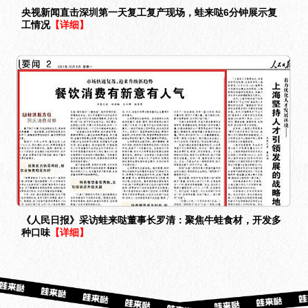
央视新闻直击深圳第一天复工复产现场，蛙来哒6分钟展示复
工情况
【详细】
《人民日报》采访蛙来哒董事长罗清：聚焦牛蛙食材，开发多
种口味
【详细】