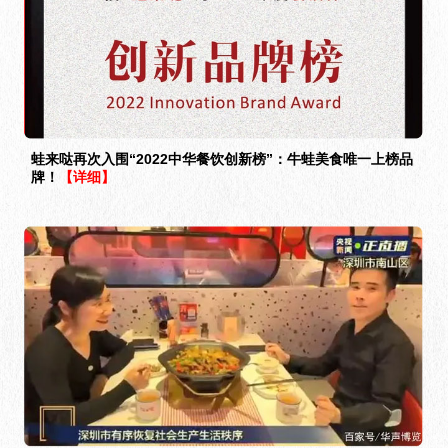
蛙来哒再次入围“2022中华餐饮创新榜”：牛蛙美食唯一上榜品
牌！
【详细】