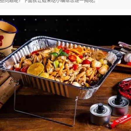
些问题呢？下面就让蛙来哒小编帮您逐一揭晓。