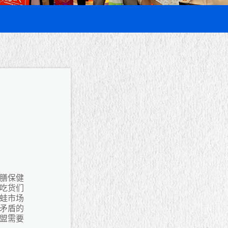
膳保健
吃货们
蛙市场
矛盾的
盟需要