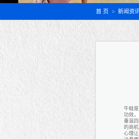
首 页
> 新闻资
牛蛙是
功效，
垂涎四
的商机
心理让