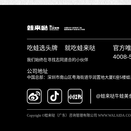
吃蛙选头牌 就吃蛙来哒
官方
4008-
我们始终在寻找志同道合的小伙伴
公司地址
中国总部：深圳市南山区粤海街道华润置地大厦E座5楼蛙
@蛙来哒牛蛙美
Copyright ©蛙来哒（广东）咨询管理有限公司 WWW.WALAIDA.C