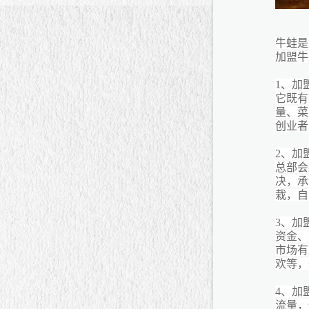
牛蛙是
加盟牛
1、加
它既有
量、菜
创业者
2、加
总部会
决，承
栽，自
3、加
资金、
市场有
欢等，
4、加
流量，