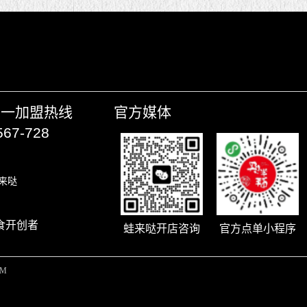
唯一加盟热线
官方媒体
567-728
来哒
食开创者
蛙来哒开店咨询
官方点单小程序
OM