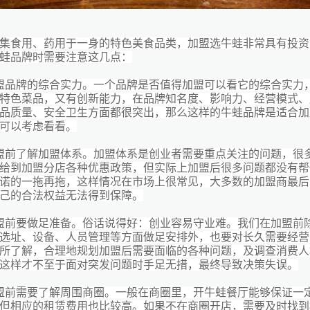
集食用、药用于一身的特色美食品类，加盟选牛蛙非常具有投资
蛙品牌时需要注意这几点：
盟品牌的综合实力。一个品牌是否值得加盟可以看它的综合实力
特色菜品，又有创新能力，在品牌知名度、影响力、经营模式、
品质量、安全卫生方面都很突出，那么这样的牛蛙品牌是适合加
可以考虑看看。
盟前了解加盟体系。加盟体系是创业者需要重点关注的问题，很
给到加盟分店各种优惠政策，但实际上加盟后很多问题都没有帮
诺的一拖再拖，这样情况在市场上很常见，大多数的加盟商最后
己的合法权益无法得到保障。
盟前要做足准备。俗话说得好：创业容易守业难。我们在加盟前
选址、设备、人员管理等方面做足安排外，也要对长久需要经营
所了解，合理地规划加盟后需要面临的各种问题，及调查消费人
这样才不至于面对突发问题时手足无措，最终导致决策失误。
盟前需要了解周围商圈。一般在商圈里，开牛蛙餐厅能够保证一
但相应的租赁费用也比较高。如果不在商圈开店，需要及时找到