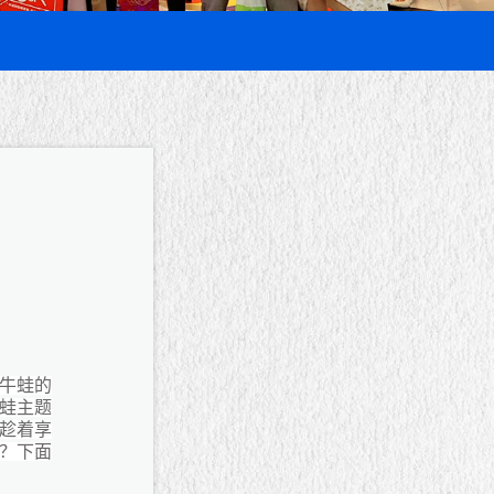
牛蛙的
牛蛙主题
趁着享
？下面