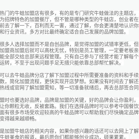
热门的牛蛙加盟店有很多，有的是专门研究牛蛙做法的主题店，
为招牌特色的加盟餐厅，但不管是哪种类型的牛蛙店，创业者在
前去了解一下，百利而无一害，通过了解，你会更清楚地认识你
和行业资讯，多方对比最终确定适合自己发展的品牌加盟。
很多人选择加盟而不是自创品牌，是觉得加盟的试错率更低，但
加盟商加盟后就可以高枕无忧，特别是员工管理，一定要老板亲
能全部交给总部来远程管理。只有自己参与了经营才能了解每个
运转，不至于出现问题手足无措只能依靠总部帮忙解决。
可以去牛蛙品牌分店了解下加盟过程中所需要准备的资料和手续
数，简化加盟流程，更快实现开店梦想。如果没有时间去了解还
热线或官网了解加盟需知，等一切准备就绪后，再去总部签合同
盟时也要选好品牌，品牌是加盟的关键，好的品牌会让你盈利，
让你颗粒无收，反被套路。我们在选择品牌时可以参考中国餐饮
面有很多市场受欢迎较高的牛蛙品牌可以帮助我们尽快确定品牌
变得越来越顺畅。
是加盟牛蛙店的相关内容，如果你感兴趣的话还可以去网上了解
牛蛙美食的报道，最后愿你们都能够创业成功，硕果累累。