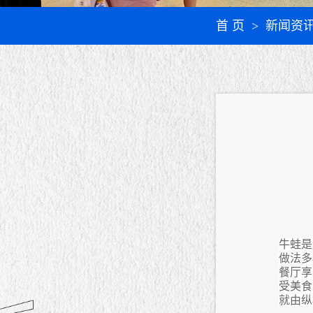
首 页
> 新闻资
牛蛙是
做法多
餐厅享
受美食
就由纵