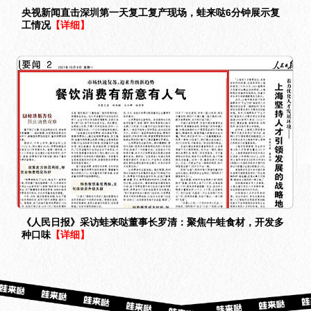
央视新闻直击深圳第一天复工复产现场，蛙来哒6分钟展示复
工情况
【详细】
《人民日报》采访蛙来哒董事长罗清：聚焦牛蛙食材，开发多
种口味
【详细】