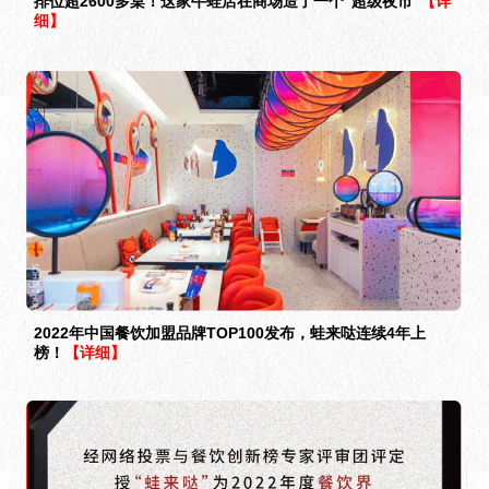
排位超2600多桌！这家牛蛙店在商场造了一个“超级夜市”
【详
细】
2022年中国餐饮加盟品牌TOP100发布，蛙来哒连续4年上
榜！
【详细】