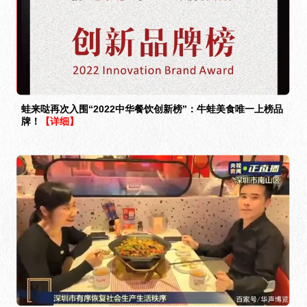
蛙来哒再次入围“2022中华餐饮创新榜”：牛蛙美食唯一上榜品
牌！
【详细】