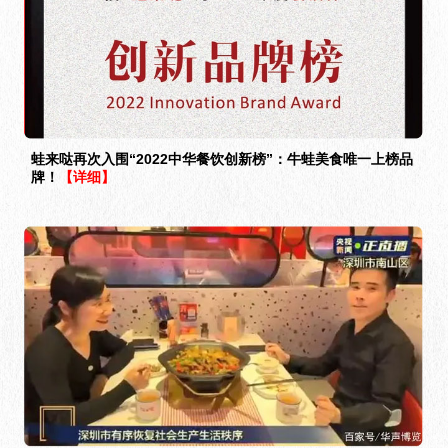
蛙来哒再次入围“2022中华餐饮创新榜”：牛蛙美食唯一上榜品
牌！
【详细】