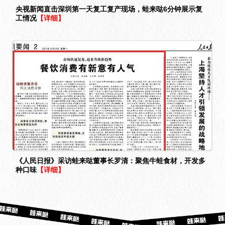
央视新闻直击深圳第一天复工复产现场，蛙来哒6分钟展示复
工情况
【详细】
《人民日报》采访蛙来哒董事长罗清：聚焦牛蛙食材，开发多
种口味
【详细】