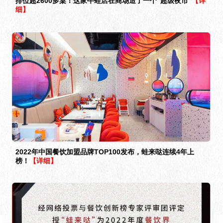
排位超2600多桌！这家牛蛙店在商场造了一个“超级夜市”
【详
细】
2022年中国餐饮加盟品牌TOP100发布，蛙来哒连续4年上
榜！
【详细】