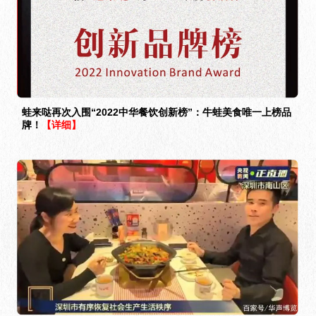
蛙来哒再次入围“2022中华餐饮创新榜”：牛蛙美食唯一上榜品
牌！
【详细】