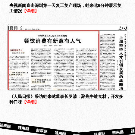
央视新闻直击深圳第一天复工复产现场，蛙来哒6分钟展示复
工情况
【详细】
《人民日报》采访蛙来哒董事长罗清：聚焦牛蛙食材，开发多
种口味
【详细】