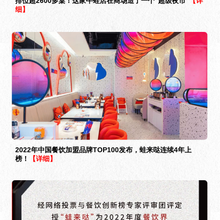
排位超2600多桌！这家牛蛙店在商场造了一个“超级夜市”
【详
细】
2022年中国餐饮加盟品牌TOP100发布，蛙来哒连续4年上
榜！
【详细】