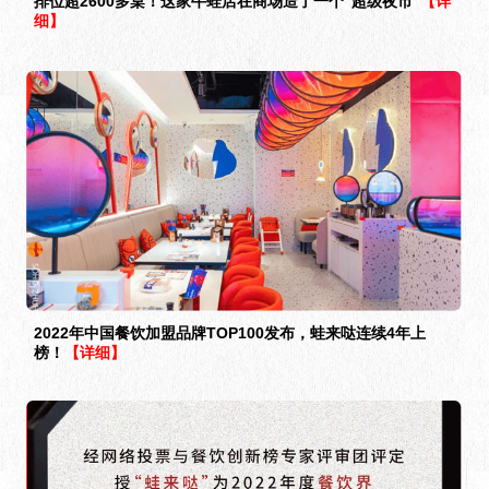
排位超2600多桌！这家牛蛙店在商场造了一个“超级夜市”
【详
细】
2022年中国餐饮加盟品牌TOP100发布，蛙来哒连续4年上
榜！
【详细】