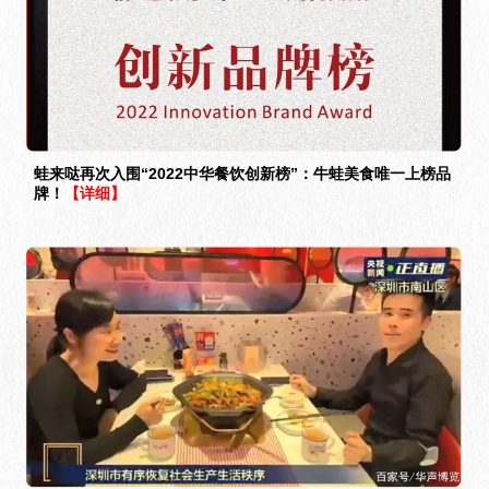
蛙来哒再次入围“2022中华餐饮创新榜”：牛蛙美食唯一上榜品
牌！
【详细】