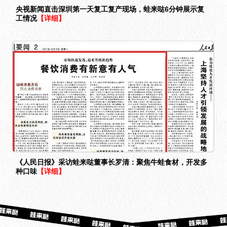
央视新闻直击深圳第一天复工复产现场，蛙来哒6分钟展示复
工情况
【详细】
《人民日报》采访蛙来哒董事长罗清：聚焦牛蛙食材，开发多
种口味
【详细】