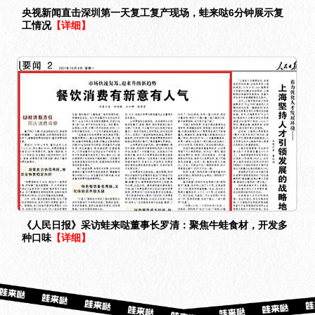
央视新闻直击深圳第一天复工复产现场，蛙来哒6分钟展示复
工情况
【详细】
《人民日报》采访蛙来哒董事长罗清：聚焦牛蛙食材，开发多
种口味
【详细】