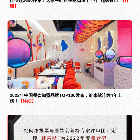
排位超2600多桌！这家牛蛙店在商场造了一个“超级夜市”
【详
细】
2022年中国餐饮加盟品牌TOP100发布，蛙来哒连续4年上
榜！
【详细】