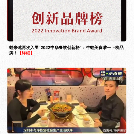
蛙来哒再次入围“2022中华餐饮创新榜”：牛蛙美食唯一上榜品
牌！
【详细】