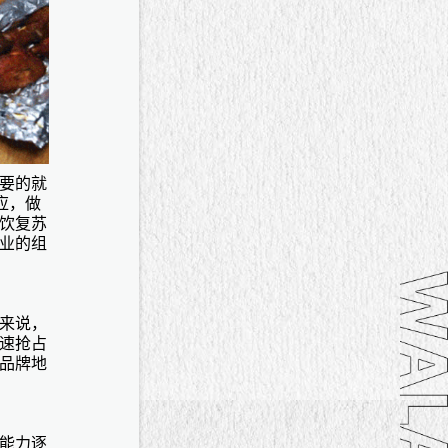
要的就
应，做
饮复苏
业的组
来说，
速抢占
品牌地
能力逐