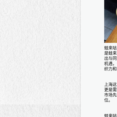
蛙来哒
是蛙来
出与同
机遇，
织力和
上海这
更是需
市场先
位。
蛙来哒