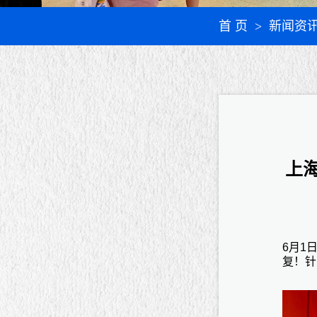
首 页
> 新闻资
上
6月1
复！针