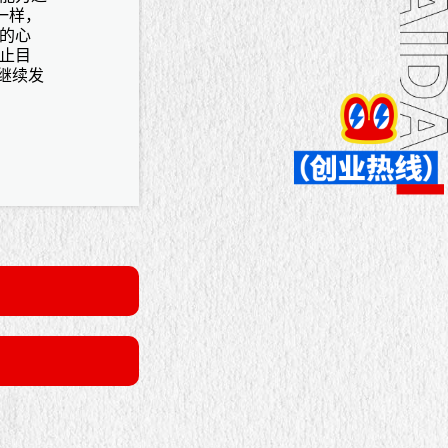
一样，
的心
止目
继续发