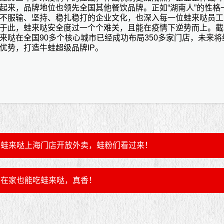
起来，品牌地位也领先全国其他餐饮品牌。正如
“湖南人”的性格
不服输、坚持、稳扎稳打的企业文化，也深入每一位蛙来哒员工
于此，蛙来哒安全度过一个个难关，且能在疫情下逆势而上。截
来哒在全国90多个核心城市已经成功布局350多家门店，未来将
优势，打造牛蛙超级品牌IP。
蛙来哒上海门店开放外卖，蛙粉们看过来！
在家也能吃蛙来哒，真香！