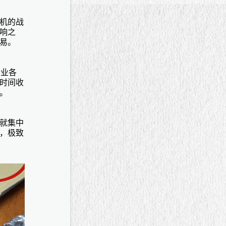
机的战
响之
易。
企业各
时间收
。
就集中
，极致