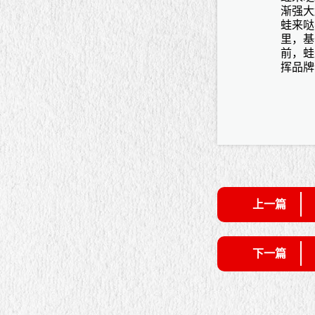
渐强大
蛙来哒
里，基
前，蛙
挥品牌
上一篇
下一篇