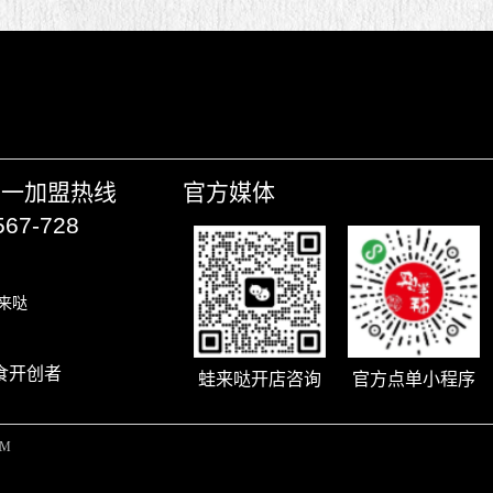
唯一加盟热线
官方媒体
567-728
来哒
食开创者
蛙来哒开店咨询
官方点单小程序
OM