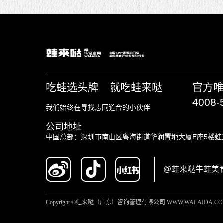
吃蛙选头牌 就吃蛙来哒
官方
4008-
我们始终在寻找志同道合的小伙伴
公司地址
中国总部：深圳市南山区粤海街道华润置地大厦E座5楼蛙
@蛙来哒牛蛙美
Copyright ©蛙来哒（广东）咨询管理有限公司 WWW.WALAIDA.C