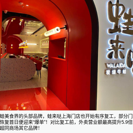
蛙美食界的头部品牌，
蛙来哒
上海门店也开始有序复工，部分门
恢复首日便迎来
“爆单”！对比复工前，外卖营业额最高提升5.9
超同商场其它品牌！