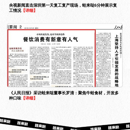
央视新闻直击深圳第一天复工复产现场，蛙来哒6分钟展示复
工情况
【详细】
《人民日报》采访蛙来哒董事长罗清：聚焦牛蛙食材，开发多
种口味
【详细】