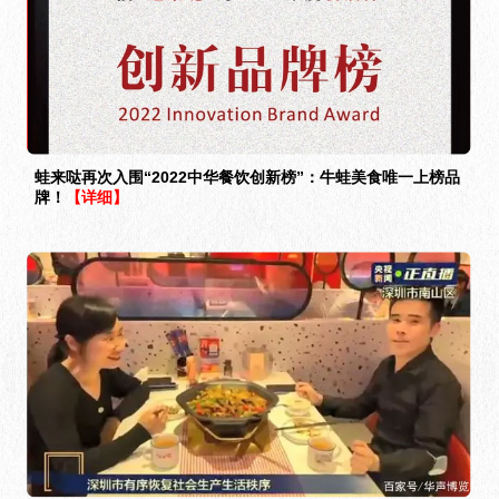
蛙来哒再次入围“2022中华餐饮创新榜”：牛蛙美食唯一上榜品
牌！
【详细】