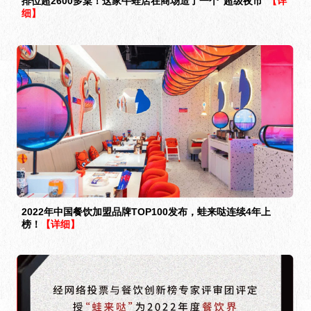
排位超2600多桌！这家牛蛙店在商场造了一个“超级夜市”
【详
细】
2022年中国餐饮加盟品牌TOP100发布，蛙来哒连续4年上
榜！
【详细】