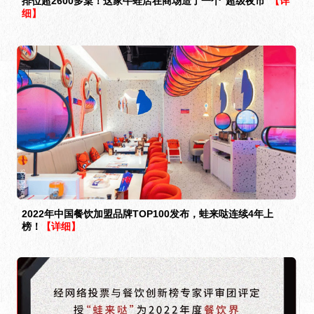
排位超2600多桌！这家牛蛙店在商场造了一个“超级夜市”
【详
细】
2022年中国餐饮加盟品牌TOP100发布，蛙来哒连续4年上
榜！
【详细】