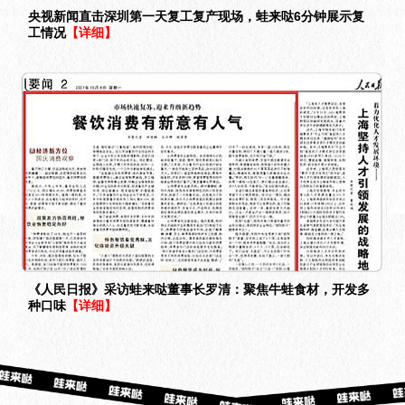
央视新闻直击深圳第一天复工复产现场，蛙来哒6分钟展示复
工情况
【详细】
《人民日报》采访蛙来哒董事长罗清：聚焦牛蛙食材，开发多
种口味
【详细】