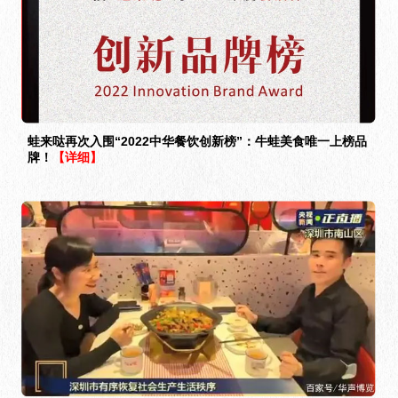
蛙来哒再次入围“2022中华餐饮创新榜”：牛蛙美食唯一上榜品
牌！
【详细】