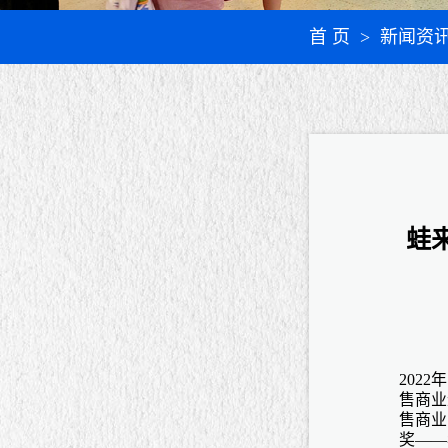
首 页
> 新闻资
蛙来
202
售商业
售商业
奖——