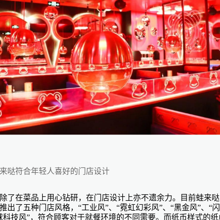
来哒符合年轻人喜好的门店设计
除了在菜品上用心钻研，在门店设计上亦不遗余力。目前蛙来哒
推出了五种门店风格，
“工业风”、“霓虹幻彩风”、“黑金风”、“闪
球科技风”，符合顾客对于就餐环境的不同需要。而纸币样式的纸