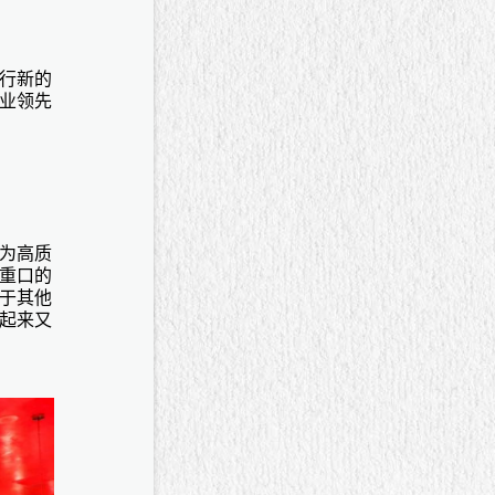
行新的
业领先
为高质
重口的
于其他
起来又