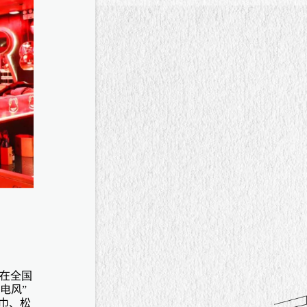
在全国
电风”
巾、松