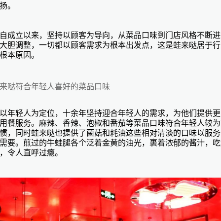
扬。
自成立以来，坚持以顾客为导向，从菜品口味到门店风格不断进
大胆调整，一切都以顾客需求为根本出发点，这是蛙来哒居于行
根本原因。
来哒符合年轻人喜好的菜品口味
以年轻人为定位，十余年坚持迎合年轻人的需求，为他们提供更
用餐服务。麻辣、香辣、泡椒和番茄等菜品口味符合年轻人较为
惯，同时蛙来哒也提供了菌菇和耗油这些相对清淡的口味以服务
需要。煎过的牛蛙腿各个泛着金黄的油光，裹着浓郁的酱汁，吃
，令人直呼过瘾。