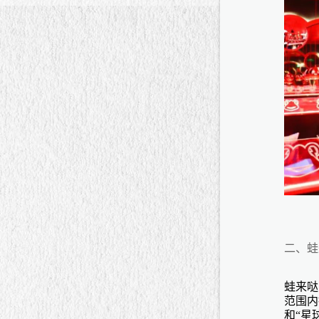
二、
蛙
蛙来哒
范围内
和“星