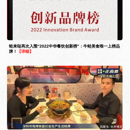
蛙来哒再次入围“2022中华餐饮创新榜”：牛蛙美食唯一上榜品
牌！
【详细】