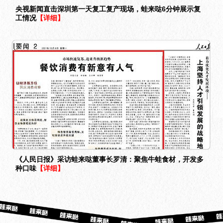
央视新闻直击深圳第一天复工复产现场，蛙来哒6分钟展示复
工情况
【详细】
《人民日报》采访蛙来哒董事长罗清：聚焦牛蛙食材，开发多
种口味
【详细】