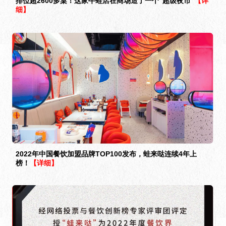
排位超2600多桌！这家牛蛙店在商场造了一个“超级夜市”
【详
细】
2022年中国餐饮加盟品牌TOP100发布，蛙来哒连续4年上
榜！
【详细】