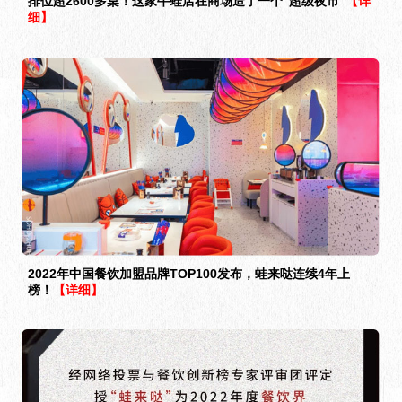
排位超2600多桌！这家牛蛙店在商场造了一个“超级夜市”
【详
细】
2022年中国餐饮加盟品牌TOP100发布，蛙来哒连续4年上
榜！
【详细】