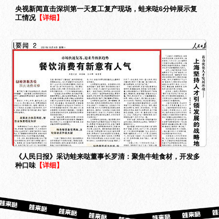
央视新闻直击深圳第一天复工复产现场，蛙来哒6分钟展示复
工情况
【详细】
《人民日报》采访蛙来哒董事长罗清：聚焦牛蛙食材，开发多
种口味
【详细】