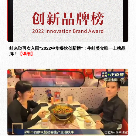
蛙来哒再次入围“2022中华餐饮创新榜”：牛蛙美食唯一上榜品
牌！
【详细】