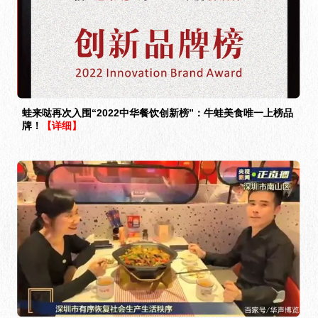
蛙来哒再次入围“2022中华餐饮创新榜”：牛蛙美食唯一上榜品
牌！
【详细】