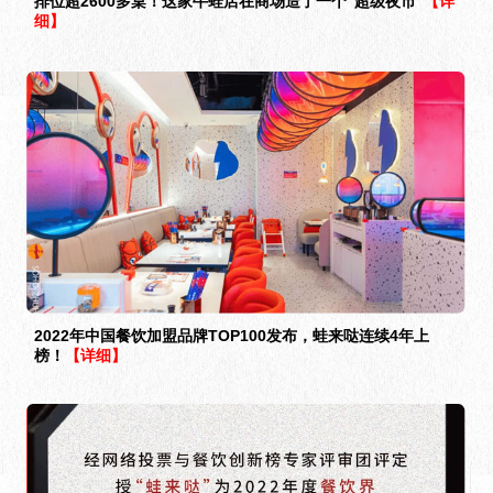
排位超2600多桌！这家牛蛙店在商场造了一个“超级夜市”
【详
细】
2022年中国餐饮加盟品牌TOP100发布，蛙来哒连续4年上
榜！
【详细】