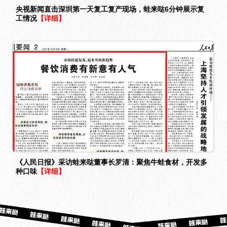
央视新闻直击深圳第一天复工复产现场，蛙来哒6分钟展示复
工情况
【详细】
《人民日报》采访蛙来哒董事长罗清：聚焦牛蛙食材，开发多
种口味
【详细】