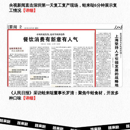
央视新闻直击深圳第一天复工复产现场，蛙来哒6分钟展示复
工情况
【详细】
《人民日报》采访蛙来哒董事长罗清：聚焦牛蛙食材，开发多
种口味
【详细】