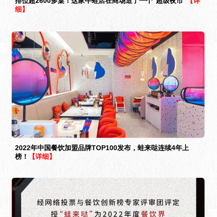
排位超2600多桌！这家牛蛙店在商场造了一个“超级夜市”
【详
细】
2022年中国餐饮加盟品牌TOP100发布，蛙来哒连续4年上
榜！
【详细】