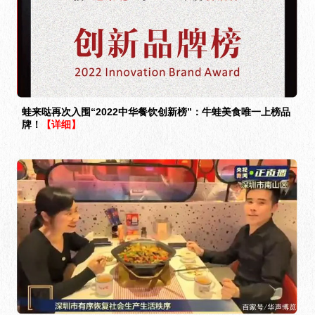
蛙来哒再次入围“2022中华餐饮创新榜”：牛蛙美食唯一上榜品
牌！
【详细】