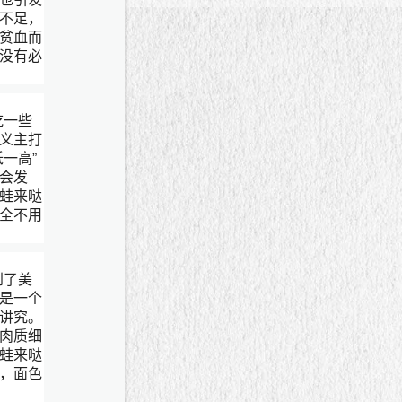
不足，
贫血而
没有必
吃一些
义主打
低一高”
会发
蛙来哒
全不用
到了美
是一个
讲究。
肉质细
蛙来哒
，面色