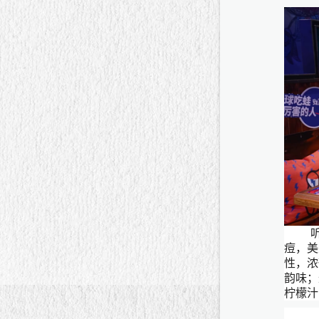
痘，美
性，浓
韵味；
柠檬汁