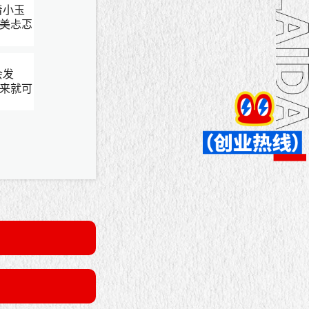
着小玉
美忐忑
会发
来就可