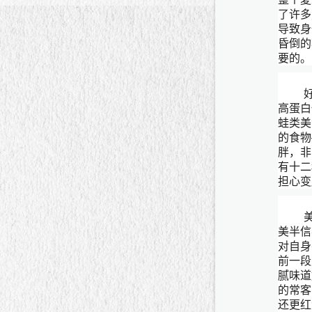
了许多
导致身
昏倒的
要的。
高蛋白
蛙类美
的食物
胖，非
有十二
担心变
美半信
对自身
前一段
腻味道
的常客
还更红