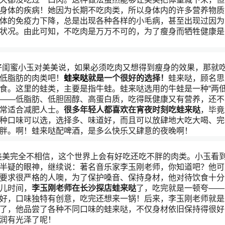
身体的疾病！她因为长期不吃肉类，所以身体内的许多营养物质
体的免疫力下降，总是出现各种各样的小毛病，甚至出现过因为
状况。由此可知，不吃肉是万万不可的，为了瘦身而牺牲健康是
好闺蜜小玉对美美说，如果必须吃肉又想得到瘦身的效果，那就
低脂肪的肉类吧！
蛙来哒
就是一个很好的选择！
蛙来哒，顾名思
食。这里的蛙类，主要是指牛蛙。蛙来哒选用的牛蛙是一种
“两
——低脂肪、低胆固醇、高蛋白质，吃得既健康又有营养，还不
常适合减肥人士。
很多年轻人都喜欢在
宵夜
时刻吃蛙来哒
，毕竟
种口味可以选，选择多、味道好，而且可以放肆地大吃大喝、完
胖。啊！蛙来哒配啤酒，是多么快乐又肆意的夜晚啊！
美美完全不相信，这个世界上会有好吃还吃不胖的肉类。小玉看
半疑的眼神，继续说：著名音乐家李玉刚老师，你知道吧？他可
要求很严格的人噢，为了保护嗓音、保持身材，他对待饮食十分
儿时间，
李玉刚老师在长沙探店蛙来哒
了，吃完就是一顿夸
——
好，口味独特有创意，吃完还想来一锅！后来，李玉刚老师就是
了，他品尝了各种不同口味的蛙来哒，不仅身材依旧保持得很好
润有光泽了呢！