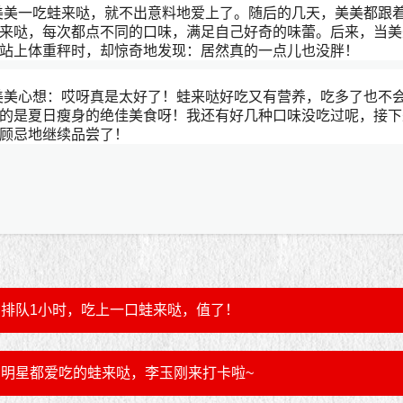
美美一吃蛙来哒，就不出意料地爱上了。随后的几天，美美都跟
来哒，每次都点不同的口味，满足自己好奇的味蕾。后来，当美
站上体重秤时，却惊奇地发现：居然真的一点儿也没胖！
美美心想：哎呀真是太好了！蛙来哒好吃又有营养，吃多了也不
的是夏日瘦身的绝佳美食呀！我还有好几种口味没吃过呢，接下
顾忌地继续品尝了！
排队1小时，吃上一口蛙来哒，值了！
明星都爱吃的蛙来哒，李玉刚来打卡啦~