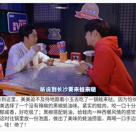
听到这里，美美迫不及待地跟着小玉去吃了一锅蛙来哒。因为怕
美选择了一个没有辣椒的黑椒蚝油味。紧实的蛙肉，咬一口十分
郁咸香，好吃极了；黑椒搭配蚝油，给蛙肉一种西餐风情的感觉
这时往锅里放一份泡面，做出了美味的蚝油捞面，再喝一口手边
，哇！绝了！