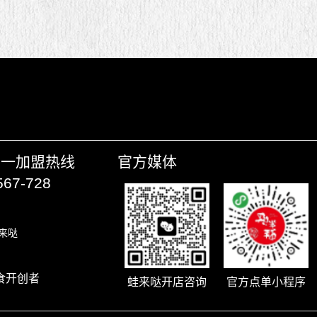
唯一加盟热线
官方媒体
567-728
来哒
食开创者
蛙来哒开店咨询
官方点单小程序