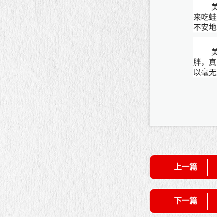
来吃蛙
不安地
胖，真
以毫无
上一篇
下一篇