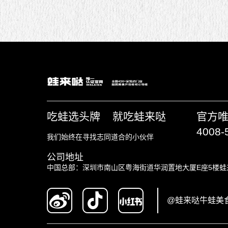
吃蛙选头牌 就吃蛙来哒
官方
4008-
我们始终在寻找志同道合的小伙伴
公司地址
中国总部：深圳市南山区粤海街道华润置地大厦E座5楼蛙
@蛙来哒牛蛙美