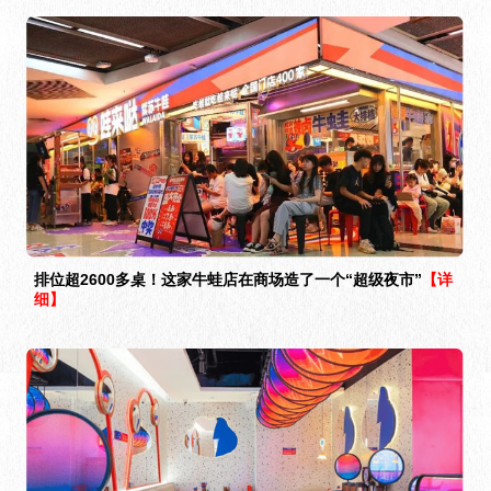
排位超2600多桌！这家牛蛙店在商场造了一个“超级夜市”
【详
细】
2022年中国餐饮加盟品牌TOP100发布，蛙来哒连续4年上
榜！
【详细】