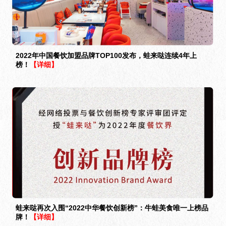
蛙来哒再次入围“2022中华餐饮创新榜”：牛蛙美食唯一上榜品
牌！
【详细】