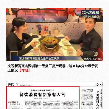
央视新闻直击深圳第一天复工复产现场，蛙来哒6分钟展示复
工情况
【详细】
《人民日报》采访蛙来哒董事长罗清：聚焦牛蛙食材，开发多
种口味
【详细】