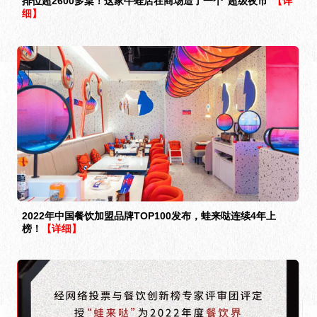
排位超2600多桌！这家牛蛙店在商场造了一个“超级夜市”
【详
细】
2022年中国餐饮加盟品牌TOP100发布，蛙来哒连续4年上
榜！
【详细】