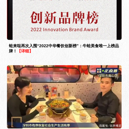
蛙来哒再次入围“2022中华餐饮创新榜”：牛蛙美食唯一上榜品
牌！
【详细】