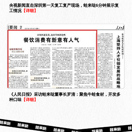
央视新闻直击深圳第一天复工复产现场，蛙来哒6分钟展示复
工情况
【详细】
《人民日报》采访蛙来哒董事长罗清：聚焦牛蛙食材，开发多
种口味
【详细】