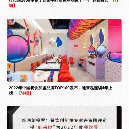
排位超2600多桌！这家牛蛙店在商场造了一个“超级夜市”
【详
细】
2022年中国餐饮加盟品牌TOP100发布，蛙来哒连续4年上
榜！
【详细】