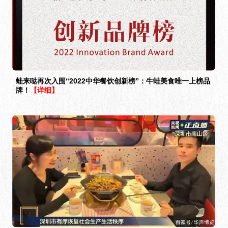
蛙来哒再次入围“2022中华餐饮创新榜”：牛蛙美食唯一上榜品
牌！
【详细】