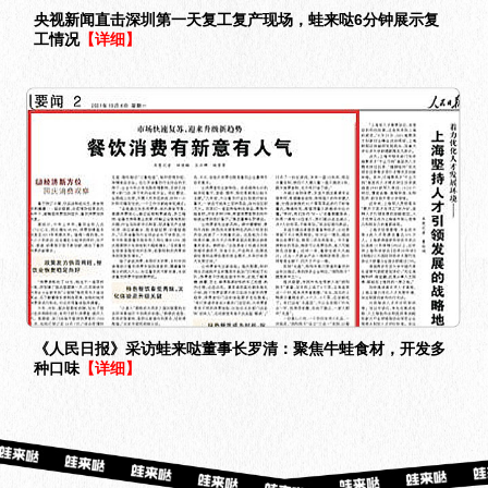
央视新闻直击深圳第一天复工复产现场，蛙来哒6分钟展示复
工情况
【详细】
《人民日报》采访蛙来哒董事长罗清：聚焦牛蛙食材，开发多
种口味
【详细】