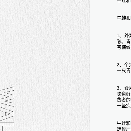
牛蛙和
牛蛙和
1、外
皱。青
有横纹
2、个
一只青
3、食
味道鲜
费者的
一些疾
牛蛙和
蛙餐厅