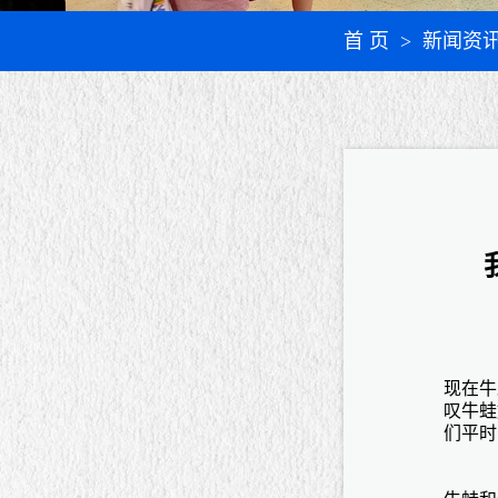
首 页
> 新闻资
现在牛
叹牛蛙
们平时