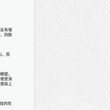
滑没有褶
纹，四肢
右，而
质细腻，
，很受消
会感染上
佳的吃