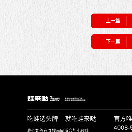
上一篇
下一篇
吃蛙选头牌 就吃蛙来哒
官方
4008-
我们始终在寻找志同道合的小伙伴