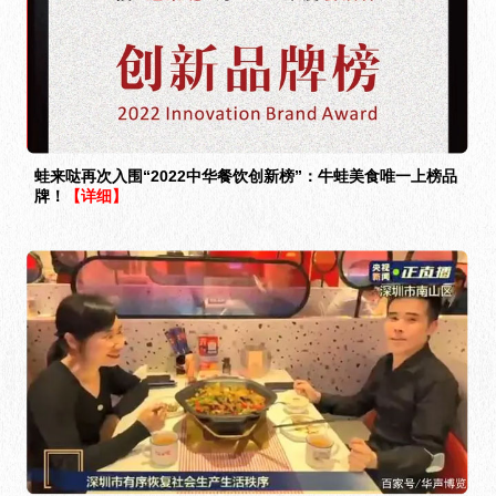
蛙来哒再次入围“2022中华餐饮创新榜”：牛蛙美食唯一上榜品
牌！
【详细】