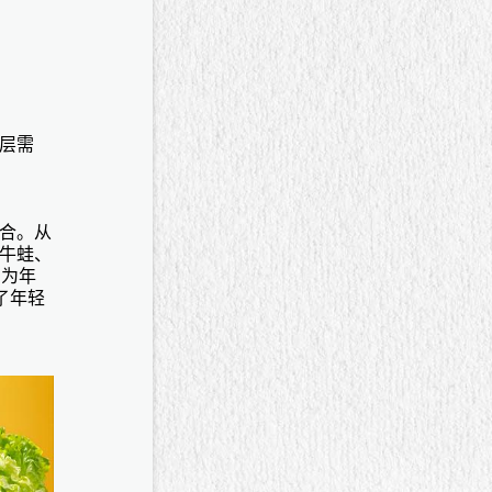
层需
合。从
牛蛙、
U为年
了年轻