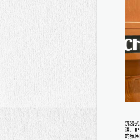
沉浸式
语、
I
的氛围