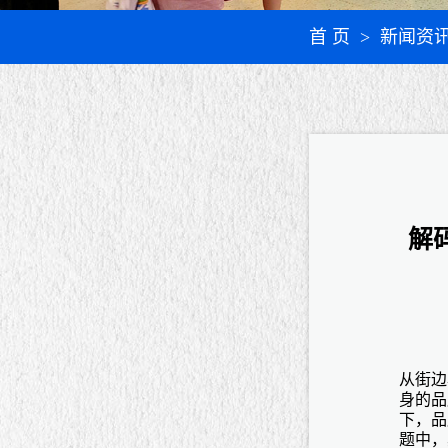
首 页
> 新闻资
解
从街边
身的品
下，品
题中，