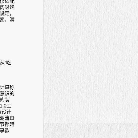
郁适配
肉吸饱
设定，
索，满
从
“吃
计堪称
意识的
的装
1.0工
店设计
潮流审
节都暗
享欲