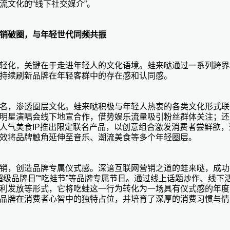
流文化的“线下社交媒介”。
销破圈
，
与年轻世代同频共振
轻化，关键在于走进年轻人的文化语境。蛙来哒通过一系列跨界
持续刷新品牌在年轻客群中的存在感和认同感。
名，渗透圈层文化。蛙来哒积极与年轻人热衷的各类文化形式联
明星演唱会线下地宣
合作，借势娱乐流量吸引粉丝群体关注；还
人气美食
IP推出限定联名产品，以创意组合激发消费者尝鲜欲，
效将品牌触角延伸至音乐、潮流美食等多个年轻圈层。
销，创造品牌专属仪式感。深谙互联网营销之道的蛙来哒，成功
8超级品牌日”“吃蛙节”等品牌专属节日。通过线上话题炒作、线下
利发放等形式，它将吃蛙这一行为转化为一场具有仪式感的年度
品牌在消费者心智中的独特占位，并培育了深厚的消费习惯与情