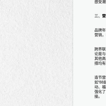
感受潮
三、
营
品牌年
营销，
跨界联
论是与
其他高
措均有
造节营
如“8
动、福
强化了
接。