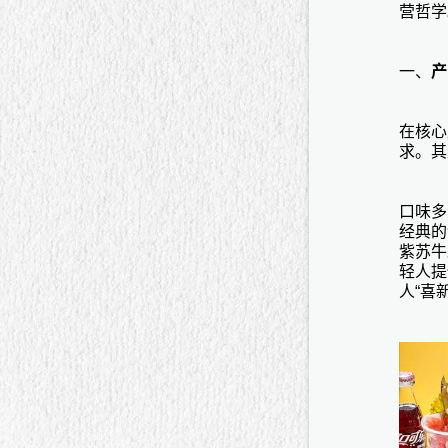
营哲学
一、
产
在核心
求。其
口味多
经典的
紫苏牛
轻人提
人“喜