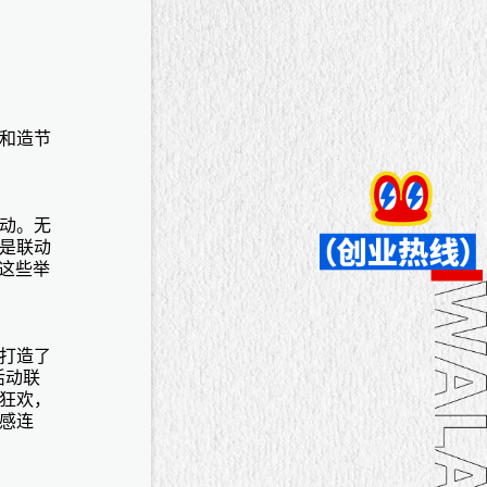
和造节
动。无
是联动
这些举
打造了
活动联
狂欢，
感连