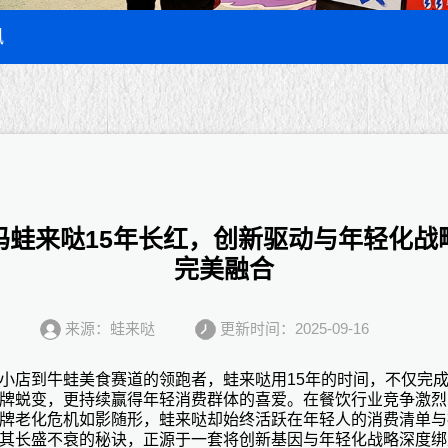
讯
码蛙来哒15年长红，创新驱动与年轻化战
完美融合
来源：蛙来哒
更新时间：2025-09-16
小店到牛蛙美食赛道的领跑者，
蛙来哒
用
15年的时间，不仅完
牌蜕变，更持续赢得年轻消费群体的喜爱。在餐饮行业竞争激烈
牌老化危机如影随形，蛙来哒却始终活跃在年轻人的消费清单与
其长盛不衰的秘诀，正源于一套将创新基因与年轻化战略深度绑