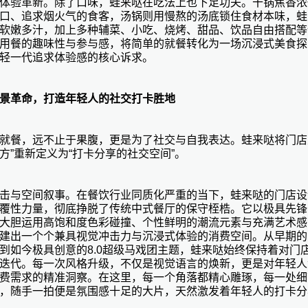
体验革新。除了口味，蛙来哒在吃法上也下足功夫。干锅焦香浓
口、追求烟火气的食客，汤锅则用慢熬的汤底锁住食材本味，蛙
软嫩多汁，加上多种辅菜、小吃、烧烤、甜品、饮品自由搭配等
用餐的趣味性与参与感，将简单的就餐转化为一场沉浸式美食探
轻一代追求体验感的核心诉求。
景革命
，
打造年轻人的社交
打卡胜地
就餐，远不止于果腹，更是为了社交与自我表达。蛙来哒将门店
方”重新定义为“打卡分享的社交空间”。
击与空间叙事。在餐饮行业同质化严重的当下，蛙来哒的门店设
覆性力量，彻底挣脱了传统中式餐厅的保守桎梏。它以极具先锋
大胆运用高饱和度色彩碰撞、个性鲜明的潮流元素与充满艺术感
建出一个个兼具视觉冲击力与沉浸式体验的消费空间。
从早期的
到如今极具创意的8.0超级马戏团主题，蛙来哒始终保持着对门
迭代。每一次风格升级，不仅是视觉语言的焕新，更是对年轻人
费需求的精准洞察。在这里，每一个角落都精心雕琢，每一处细
，随手一拍便是氛围感十足的大片，天然激发着年轻人的打卡分