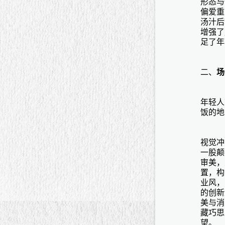
形态与
偏爱重
汤汁后
增强了
足了年
二、
场
年轻人
饭的地
视觉冲
一股颠
审美，
置，构
业风，
的创新
美与消
藏巧思
望。