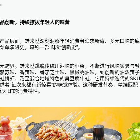
。
品创新
，
持续撩拨年轻人的味蕾
产品层面，蛙来哒深刻洞察年轻消费者追求新奇、多元口味的底
菜单演进史，堪称一部
“味觉创新史”。
元跨界。蛙来哒跳脱传统川湘味的框架，不断进行风味实验与融
紫苏味、香辣味、番茄芝士味、黑椒蚝油味，到创新的油泼辣子
蛙拼虾，乃至迎合地域特色的臭豆腐牛蛙
，它用持续迭代的
SK
供着“每次来都有新惊喜”的味觉体验。这种研发节奏，精准匹配
新厌旧”的消费特性。