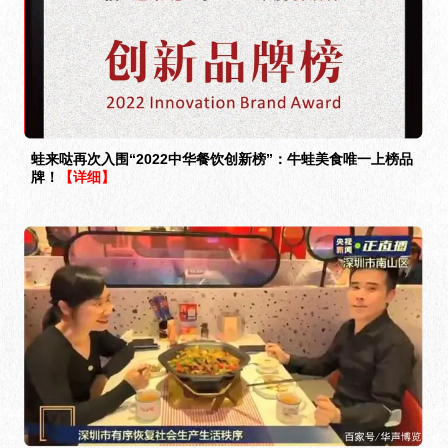
蛙来哒再次入围“2022中华餐饮创新榜”：牛蛙美食唯一上榜品
牌！
【详细】