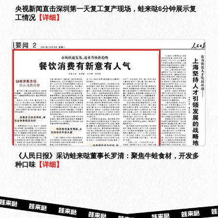
央视新闻直击深圳第一天复工复产现场，蛙来哒6分钟展示复
工情况
【详细】
《人民日报》采访蛙来哒董事长罗清：聚焦牛蛙食材，开发多
种口味
【详细】