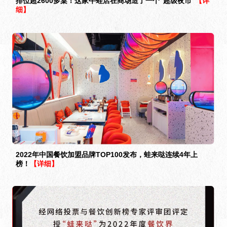
排位超2600多桌！这家牛蛙店在商场造了一个“超级夜市”
【详
细】
2022年中国餐饮加盟品牌TOP100发布，蛙来哒连续4年上
榜！
【详细】