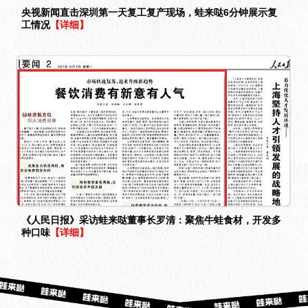
央视新闻直击深圳第一天复工复产现场，蛙来哒6分钟展示复
工情况
【详细】
《人民日报》采访蛙来哒董事长罗清：聚焦牛蛙食材，开发多
种口味
【详细】