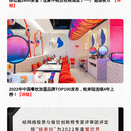
排位超2600多桌！这家牛蛙店在商场造了一个“超级夜市”
【详
细】
2022年中国餐饮加盟品牌TOP100发布，蛙来哒连续4年上
榜！
【详细】