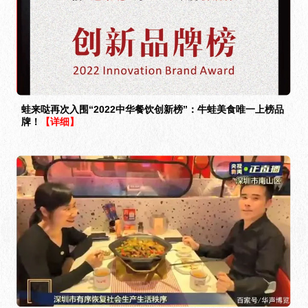
蛙来哒再次入围“2022中华餐饮创新榜”：牛蛙美食唯一上榜品
牌！
【详细】