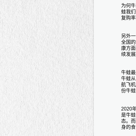
为何牛
蛙我们
复购率
另外一
全国的
康方面
续发展
牛蛙最
牛蛙从
航飞机
份牛蛙
202
是牛蛙
态。而
身的食