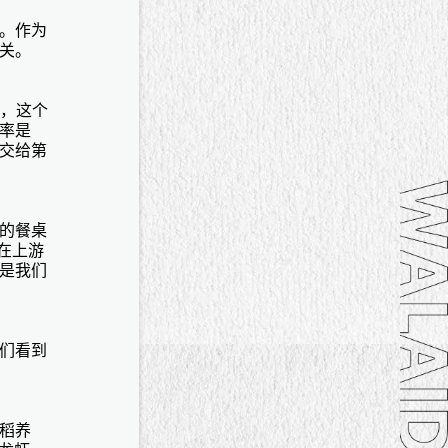
。作为
关。
然，这个
率是
都交给第
的餐桌
，在上游
是我们
们看到
稻养