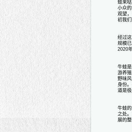
蛙来哒
小众的
观望，
初我们
经过这
规模已
202
牛蛙是
游养殖
野味风
身份。
道是极
牛蛙的
之处。
展的整