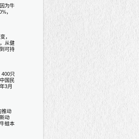
因为牛
0%，
改变，
，从健
到可持
400只
中国民
年3月
的推动
新动
牛蛙本