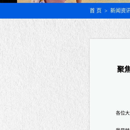
首 页
> 新闻资
聚
各位大