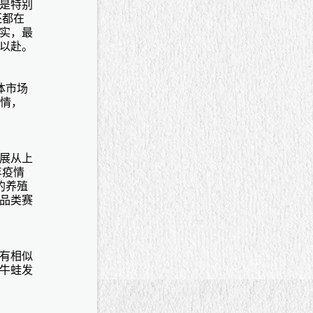
是特别
还都在
实，最
以赴。
体市场
疫情，
展从上
年疫情
的养殖
品类赛
有相似
牛蛙发
。