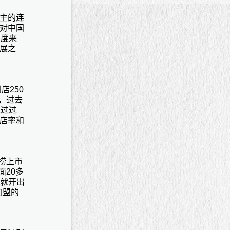
主的连
对中国
角度来
展之
店250
，过去
通过过
店率和
捞上市
面20多
年就开出
加盟的