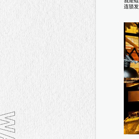
我是
蛙
连锁发