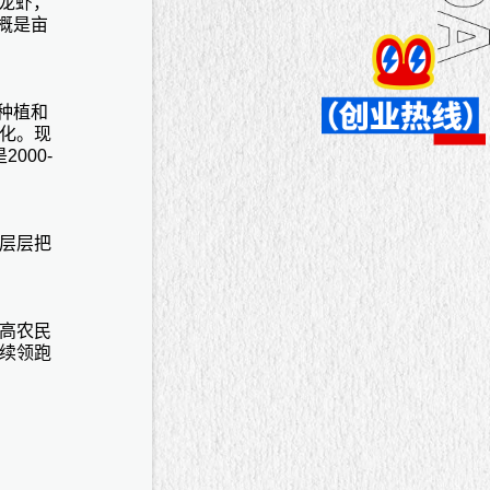
小龙虾，
概是亩
期种植和
化。现
000-
层层把
高农民
续领跑