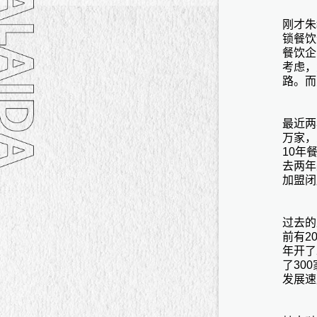
刚才朱
锁餐饮
餐饮企
考虑，
路。而
最近两
万家，
10年
去两年
加盟闭
过去的
前有2
年开了
了30
发展速