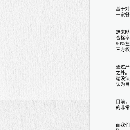
基于对
一家餐
蛙来哒
合格率
90%
三方权
通过严
之外。
端没法
认为目
目前，
的非常
而我们