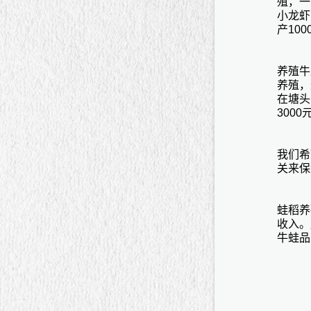
殖，一
小龙虾
产10
养殖牛
养殖，
在塘头
3000
我们希
关来保
蛙稻养
收入。
牛蛙品