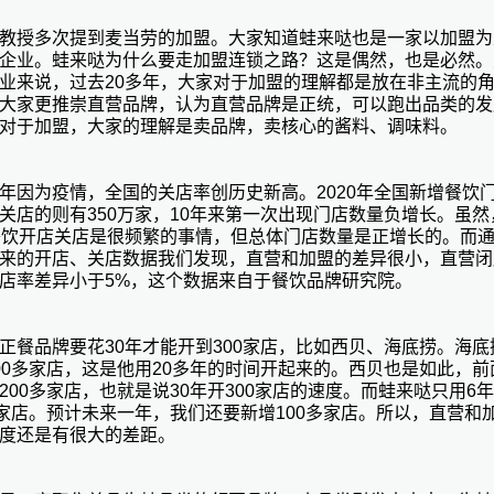
教授多次提到麦当劳的加盟。大家知道蛙来哒也是一家以加盟为
企业。蛙来哒为什么要走加盟连锁之路？这是偶然，也是必然。
业来说，过去20多年，大家对于加盟的理解都是放在非主流的
大家更推崇直营品牌，认为直营品牌是正统，可以跑出品类的发
对于加盟，大家的理解是卖品牌，卖核心的酱料、调味料。
年因为疫情，全国的关店率创历史新高。2020年全国新增餐饮门
关店的则有350万家，10年来第一次出现门店数量负增长。虽然
餐饮开店关店是很频繁的事情，但总体门店数量是正增长的。而
来的开店、关店数据我们发现，直营和加盟的差异很小，直营闭
店率差异小于5%，这个数据来自于餐饮品牌研究院。
正餐品牌要花30年才能开到300家店，比如西贝、海底捞。海底
00多家店，这是他用20多年的时间开起来的。西贝也是如此，前
200多家店，也就是说30年开300家店的速度。而蛙来哒只用6
0家店。预计未来一年，我们还要新增100多家店。所以，直营和
度还是有很大的差距。