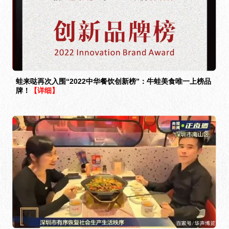
蛙来哒再次入围“2022中华餐饮创新榜”：牛蛙美食唯一上榜品
牌！
【详细】