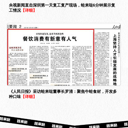
央视新闻直击深圳第一天复工复产现场，蛙来哒6分钟展示复
工情况
【详细】
《人民日报》采访蛙来哒董事长罗清：聚焦牛蛙食材，开发多
种口味
【详细】