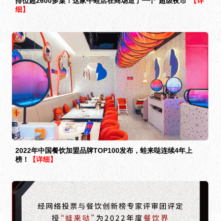
排位超2600多桌！这家牛蛙店在商场造了一个“超级夜市”
【详
细】
2022年中国餐饮加盟品牌TOP100发布，蛙来哒连续4年上
榜！
【详细】