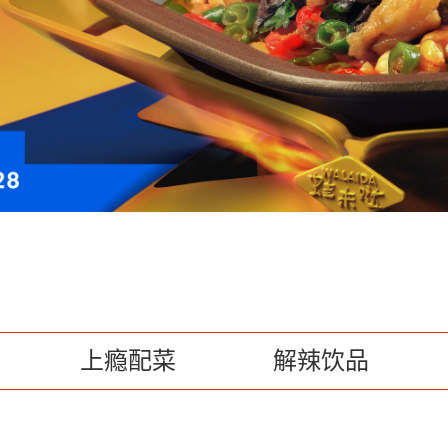
上瘾配菜
解辣饮品