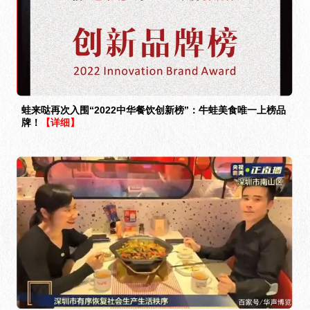
蛙来哒再次入围“2022中华餐饮创新榜”：牛蛙美食唯一上榜品
牌！
【详细】