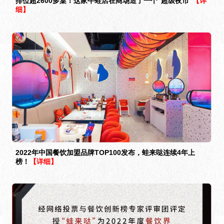
排位超2600多桌！这家牛蛙店在商场造了一个“超级夜市”
【详
细】
2022年中国餐饮加盟品牌TOP100发布，蛙来哒连续4年上
榜！
【详细】