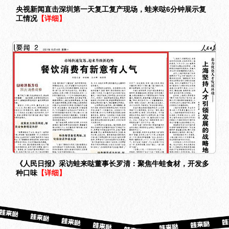
央视新闻直击深圳第一天复工复产现场，蛙来哒6分钟展示复
工情况
【详细】
《人民日报》采访蛙来哒董事长罗清：聚焦牛蛙食材，开发多
种口味
【详细】