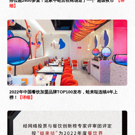
排位超2600多桌！这家牛蛙店在商场造了一个“超级夜市”
【详
细】
2022年中国餐饮加盟品牌TOP100发布，蛙来哒连续4年上
榜！
【详细】