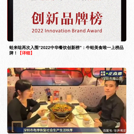
蛙来哒再次入围“2022中华餐饮创新榜”：牛蛙美食唯一上榜品
牌！
【详细】