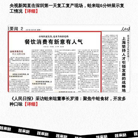
央视新闻直击深圳第一天复工复产现场，蛙来哒6分钟展示复
工情况
【详细】
《人民日报》采访蛙来哒董事长罗清：聚焦牛蛙食材，开发多
种口味
【详细】