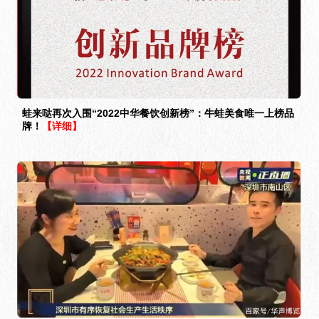
蛙来哒再次入围“2022中华餐饮创新榜”：牛蛙美食唯一上榜品
牌！
【详细】