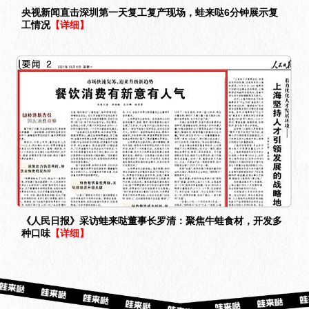
央视新闻直击深圳第一天复工复产现场，蛙来哒6分钟展示复
工情况
【详细】
《人民日报》采访蛙来哒董事长罗清：聚焦牛蛙食材，开发多
种口味
【详细】