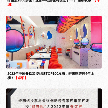
排位超2600多桌！这家牛蛙店在商场造了一个“超级夜市”
【详
细】
2022年中国餐饮加盟品牌TOP100发布，蛙来哒连续4年上
榜！
【详细】