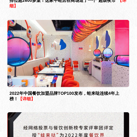
排位超2600多桌！这家牛蛙店在商场造了一个“超级夜市”
【详
细】
2022年中国餐饮加盟品牌TOP100发布，蛙来哒连续4年上
榜！
【详细】