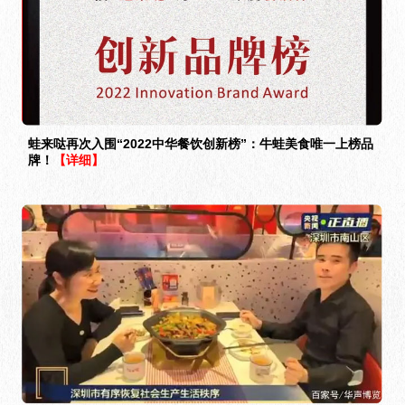
蛙来哒再次入围“2022中华餐饮创新榜”：牛蛙美食唯一上榜品
牌！
【详细】