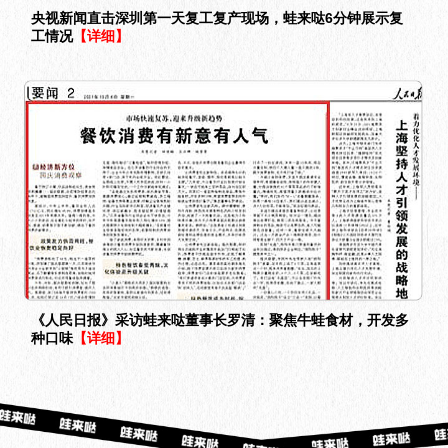
央视新闻直击深圳第一天复工复产现场，蛙来哒6分钟展示复
工情况
【详细】
《人民日报》采访蛙来哒董事长罗清：聚焦牛蛙食材，开发多
种口味
【详细】