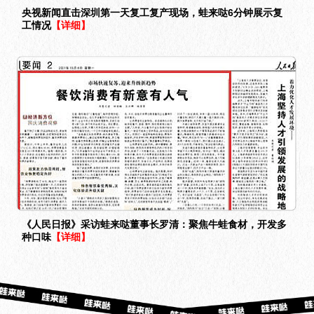
央视新闻直击深圳第一天复工复产现场，蛙来哒6分钟展示复
工情况
【详细】
《人民日报》采访蛙来哒董事长罗清：聚焦牛蛙食材，开发多
种口味
【详细】