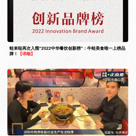
蛙来哒再次入围“2022中华餐饮创新榜”：牛蛙美食唯一上榜品
牌！
【详细】