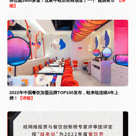
排位超2600多桌！这家牛蛙店在商场造了一个“超级夜市”
【详
细】
2022年中国餐饮加盟品牌TOP100发布，蛙来哒连续4年上
榜！
【详细】