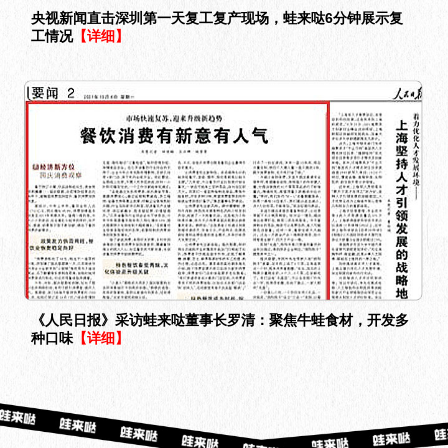
央视新闻直击深圳第一天复工复产现场，蛙来哒6分钟展示复
工情况
【详细】
《人民日报》采访蛙来哒董事长罗清：聚焦牛蛙食材，开发多
种口味
【详细】