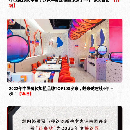
排位超2600多桌！这家牛蛙店在商场造了一个“超级夜市”
【详
细】
2022年中国餐饮加盟品牌TOP100发布，蛙来哒连续4年上
榜！
【详细】