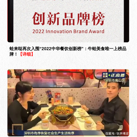
蛙来哒再次入围“2022中华餐饮创新榜”：牛蛙美食唯一上榜品
牌！
【详细】