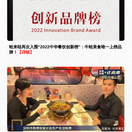
蛙来哒再次入围“2022中华餐饮创新榜”：牛蛙美食唯一上榜品
牌！
【详细】