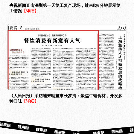
央视新闻直击深圳第一天复工复产现场，蛙来哒6分钟展示复
工情况
【详细】
《人民日报》采访蛙来哒董事长罗清：聚焦牛蛙食材，开发多
种口味
【详细】