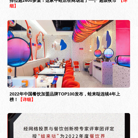
排位超2600多桌！这家牛蛙店在商场造了一个“超级夜市”
【详
细】
2022年中国餐饮加盟品牌TOP100发布，蛙来哒连续4年上
榜！
【详细】